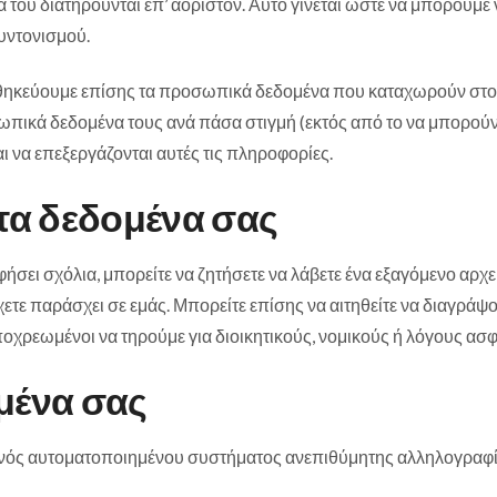
α του διατηρούνται επ’ αόριστον. Αυτό γίνεται ώστε να μπορούμε
υντονισμού.
οθηκεύουμε επίσης τα προσωπικά δεδομένα που καταχωρούν στο 
πικά δεδομένα τους ανά πάσα στιγμή (εκτός από το να μπορούν 
 να επεξεργάζονται αυτές τις πληροφορίες.
στα δεδομένα σας
αφήσει σχόλια, μπορείτε να ζητήσετε να λάβετε ένα εξαγόμενο 
τε παράσχει σε εμάς. Μπορείτε επίσης να αιτηθείτε να διαγράψ
οχρεωμένοι να τηρούμε για διοικητικούς, νομικούς ή λόγους ασφ
μένα σας
 ενός αυτοματοποιημένου συστήματος ανεπιθύμητης αλληλογραφί