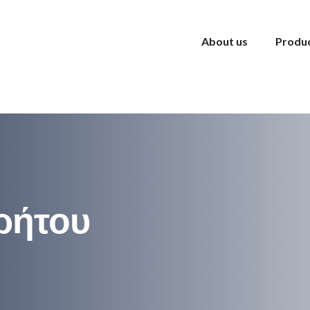
About us
Produ
ρήτου