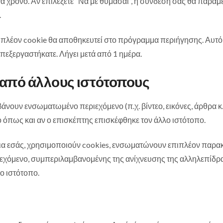
να χρόνο. Αν επιλέξετε “Να με θυμάσαι”, η σύνδεσή σας θα παραμ
.
πιπλέον cookie θα αποθηκευτεί στο πρόγραμμα περιήγησης. Αυτό
πεξεργαστήκατε. Λήγει μετά από 1 ημέρα.
από άλλους ιστότοπους
βάνουν ενσωματωμένο περιεχόμενο (π.χ. βίντεο, εικόνες, άρθρα
ο όπως και αν ο επισκέπτης επισκέφθηκε τον άλλο ιστότοπο.
 για εσάς, χρησιμοποιούν cookies, ενσωματώνουν επιπλέον παρ
εχόμενο, συμπεριλαμβανομένης της ανίχνευσης της αλληλεπίδρα
ο ιστότοπο.